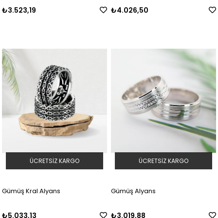
₺3.523,19
₺4.026,50
ÜCRETSIZ KARGO
ÜCRETSIZ KARGO
Gümüş Kral Alyans
Gümüş Alyans
₺5.033,13
₺3.019,88