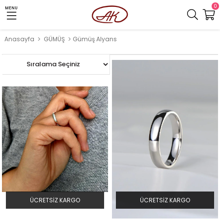
0
MENU
Anasayfa
GÜMÜŞ
Gümüş Alyans
ÜCRETSIZ KARGO
ÜCRETSIZ KARGO